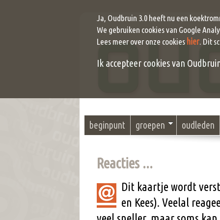
Ja, Oudbruin 3.0 heeft nu een koektrom
We gebruiken cookies van Google Analyt
hier
Lees meer over onze cookies
. Dit s
Ik accepteer cookies van Oudbruin (
beginpunt
groepen
oudleden
Reacties ...
Dit kaartje wordt ver
en Kees). Veelal reag
veel sneller, maar soms kan