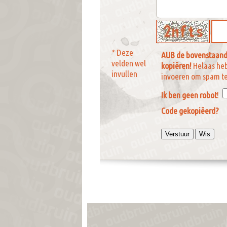
* Deze
AUB de bovenstaand
velden wel
kopiëren!
Helaas he
invullen
invoeren om spam t
Ik ben geen robot
!
Code gekopiëerd?