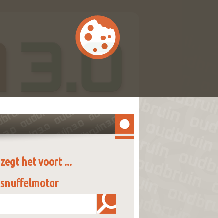
zegt het voort ...
snuffelmotor