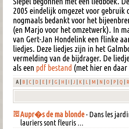
Siepel begonnen met een liedboek. Dez
2005 eindelijk omgezet voor gebruik
nogmaals bedankt voor het bijeenbren
(en Marjo voor het omzetwerk). In m
van Gert-Jan Hondelink een flinke aa
liedjes. Deze liedjes zijn in het Ga
vermelding van de bijdrager. De liedj
als een
pdf bestand
(met hier en daar
A |
B
|
C
|
D
|
E
|
F
|
G
|
H
|
I
|
J
|
K
|
L
|
M
|
N
|
O
|
P
|
Q
|
Aupr�s de ma blonde
- Dans les jard
lauriers sont fleuris ...