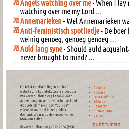
Angels watching over me
- When I lay 
watching over me my Lord ...
Annemarieken
- Wel Annemarieken waar
Anti-feministisch spotliedje
- De boer
weinig genoeg, genoeg genoeg ...
Auld lang syne
- Should auld acquaint
never brought to mind? ...
De tekst en afbeeldingen op deze
Colofon
website zijn het intellectuele eigendom
Koekies
van www.oudbruin.org behalve waar
Over Oudbruin
anders aangegeven of waar het verband
Sitemap
dit duidelijk maakt (bijv. YouTube™
Reageren
videos of material in het publiek
Nieuwe Iconen
domein). Waar mogelijk geven we een
Versies
bronvermelding.
© www.oudbruin.org 2002-2026 (WH)