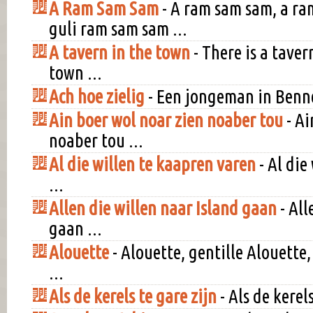
A Ram Sam Sam
- A ram sam sam, a ram
guli ram sam sam ...
A tavern in the town
- There is a taver
town ...
Ach hoe zielig
- Een jongeman in Benn
Ain boer wol noar zien noaber tou
- Ai
noaber tou ...
Al die willen te kaapren varen
- Al die
...
Allen die willen naar Island gaan
- All
gaan ...
Alouette
- Alouette, gentille Alouette,
...
Als de kerels te gare zijn
- Als de kerels