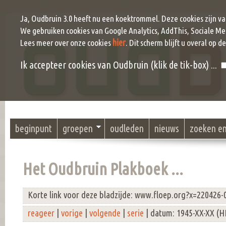
Ja, Oudbruin 3.0 heeft nu een koektrommel. Deze cookies zijn v
We gebruiken cookies van Google Analytics, AddThis, Sociale Me
hier
Lees meer over onze cookies
. Dit scherm blijft u overal op d
Ik accepteer cookies van Oudbruin (klik de tik-box) ...
beginpunt
groepen
oudleden
nieuws
zoeken e
Het Oudbruin Plakboek ...
Korte link voor deze bladzijde: www.floep.org?x=220426-
reageer
|
vorige
|
volgende
|
serie
| datum: 1945-XX-XX (H