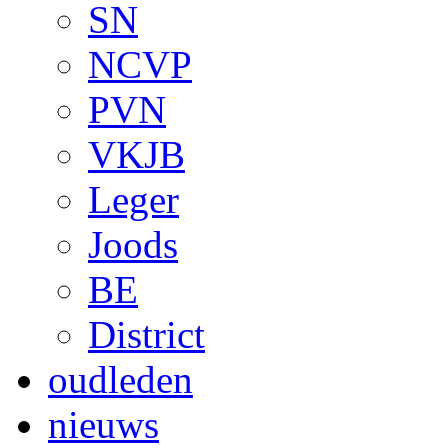
SN
NCVP
PVN
VKJB
Leger
Joods
BE
District
oudleden
nieuws