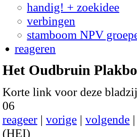
handig! + zoekidee
verbingen
stamboom NPV groep
reageren
Het Oudbruin Plakboe
Korte link voor deze bladz
06
reageer
|
vorige
|
volgende
(HEI)