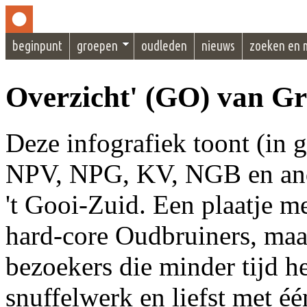
beginpunt
groepen
oudleden
nieuws
zoeken en 
Overzicht' (GO) van Gr
Deze infografiek toont (in g
NPV, NPG, KV, NGB en ande
't Gooi-Zuid. Een plaatje m
hard-core Oudbruiners, maa
bezoekers die minder tijd h
snuffelwerk en liefst met é