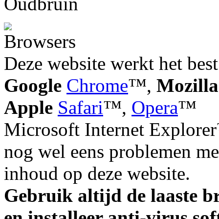
Deze website werkt het best
Google
Chrome
™,
Mozilla
Apple
Safari
™,
Opera
™
Microsoft Internet Explorer
nog wel eens problemen met
inhoud op deze website.
Gebruik altijd de laaste b
en installeer anti-virus so