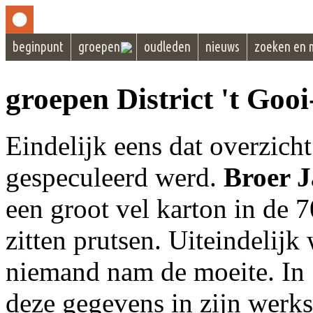
beginpunt
groepen
oudleden
nieuws
zoeken en 
groepen District 't Gooi
Eindelijk eens dat overzicht
gespeculeerd werd.
Broer 
een groot vel karton in de 7
zitten prutsen. Uiteindelijk 
niemand nam de moeite. I
deze gegevens in zijn werk