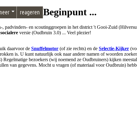
Beginpunt ...
meer
reageren
, padvinders- en scoutinggroepen in het district 't Gooi-Zuid (Hilvers
n
socialere
versie (Oudbruin 3.0) ... Veel plezier!
ruik daarvoor de
Snuffelmotor
(of zie rechts) en de
Selectie-Kijker
(vo
trokken is. U kunt natuurlijk ook naar andere namen of woorden zoeken
 (3) Regelmatige bezoekers (wij noemend ze Oudbruiners) kijken meestal
ullen van gegevens. Mocht u vragen (of materiaal voor Oudbruin) heb