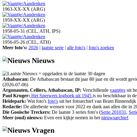
1963-XX-XX (ARG)
1959-XX-XX (ARG)
1958-05-31 (CEL, ATH, IPS)
1956-05-26 (CEL, ATH)
Meer foto's:
2026
|
laatste serie
|
alle foto's
|
foto's zoeken
Nieuws
= opgeladen in de laatste 30 dagen
Athabascan:
De Athabascan bestaat dit jaar 80 jaar en dit wordt g
(2026-07-06)
Argonauten, Celliers, Athabascan, IP:
Verschillende
vaantjes
uit h
Paul Kruger:
Het Sperwers logboek uit 1945
is nu beschikbaar in d
Heidepark:
Wat foto's
foto's
uit het fotoarchief van Bram Binnendijk
Redactie:
De allerbeste wensen voor 2022 en dank aan allen die in 2
Die Gooische Treckers:
De laatste 3 series foto's (
Serie 201031
,
Ser
Meer (oud) nieuws:
Even een kijkje nemen in het
nieuwsarchief
.
Vragen