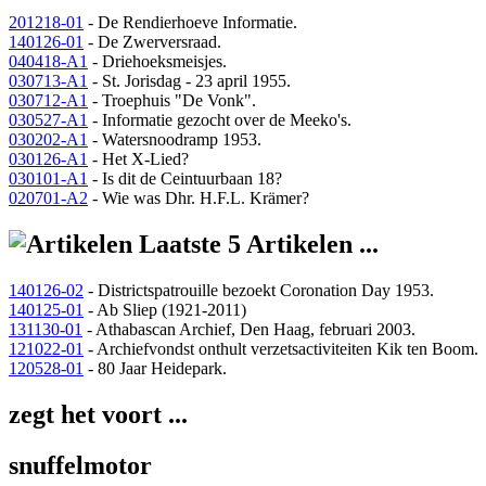
201218-01
- De Rendierhoeve Informatie.
140126-01
- De Zwerversraad.
040418-A1
- Driehoeksmeisjes.
030713-A1
- St. Jorisdag - 23 april 1955.
030712-A1
- Troephuis "De Vonk".
030527-A1
- Informatie gezocht over de Meeko's.
030202-A1
- Watersnoodramp 1953.
030126-A1
- Het X-Lied?
030101-A1
- Is dit de Ceintuurbaan 18?
020701-A2
- Wie was Dhr. H.F.L. Krämer?
Laatste 5 Artikelen ...
140126-02
- Districtspatrouille bezoekt Coronation Day 1953.
140125-01
- Ab Sliep (1921-2011)
131130-01
- Athabascan Archief, Den Haag, februari 2003.
121022-01
- Archiefvondst onthult verzetsactiviteiten Kik ten Boom.
120528-01
- 80 Jaar Heidepark.
zegt het voort ...
snuffelmotor