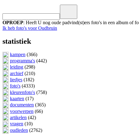
OPROEP
: Heeft U nog oude padvind(st)ers foto's in een album of 
Ik heb foto's voor Oudbruin
statistiek
kampen
(366)
programma's
(442)
leiding
(298)
archief
(210)
liedjes
(182)
foto's
(4333)
kleurenfoto's
(758)
kaarten
(17)
documenten
(365)
voorwerpen
(66)
artikelen
(42)
vragen
(10)
oudleden
(2762)