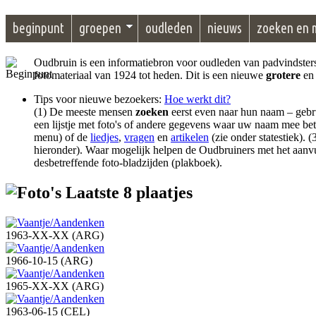
beginpunt
groepen
oudleden
nieuws
zoeken en 
Oudbruin is een informatiebron voor oudleden van padvindsters-
fotomateriaal van 1924 tot heden. Dit is een nieuwe
grotere
e
Tips voor nieuwe bezoekers:
Hoe werkt dit?
(1) De meeste mensen
zoeken
eerst even naar hun naam – geb
een lijstje met foto's of andere gegevens waar uw naam mee be
menu) of de
liedjes
,
vragen
en
artikelen
(zie onder statestiek).
hieronder). Waar mogelijk helpen de Oudbruiners met het aanv
desbetreffende foto-bladzijden (plakboek).
Laatste 8 plaatjes
1963-XX-XX (ARG)
1966-10-15 (ARG)
1965-XX-XX (ARG)
1963-06-15 (CEL)