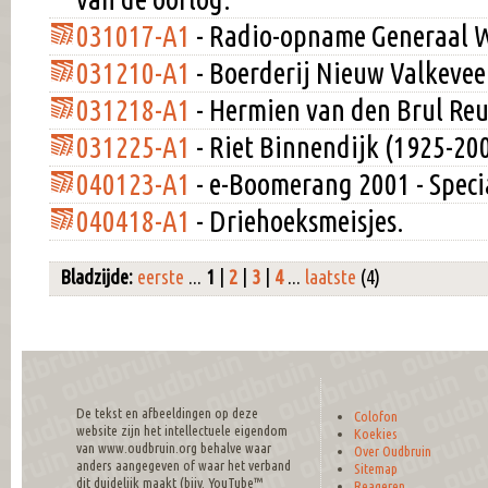
031017-A1
- Radio-opname Generaal 
031210-A1
- Boerderij Nieuw Valkevee
031218-A1
- Hermien van den Brul Reu
031225-A1
- Riet Binnendijk (1925-20
040123-A1
- e-Boomerang 2001 - Specia
040418-A1
- Driehoeksmeisjes.
Bladzijde:
eerste
...
1
|
2
|
3
|
4
...
laatste
(4)
De tekst en afbeeldingen op deze
Colofon
website zijn het intellectuele eigendom
Koekies
van www.oudbruin.org behalve waar
Over Oudbruin
anders aangegeven of waar het verband
Sitemap
dit duidelijk maakt (bijv. YouTube™
Reageren