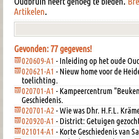
Oudbruin heeft genoeg te bieden.
Bre
Artikelen
.
Gevonden: 77 gegevens!
020609-A1
- Inleiding op het oude Ou
020621-A1
- Nieuw home voor de Heid
toelichting.
020701-A1
- Kampeercentrum "Beuken
Geschiedenis.
020701-A2
- Wie was Dhr. H.F.L. Kräm
020920-A1
- District: Getuigen gezoch
021014-A1
- Korte Geschiedenis van S