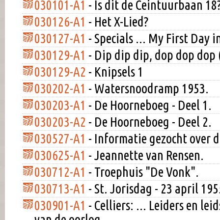
030101-A1
- Is dit de Ceintuurbaan 18
030126-A1
- Het X-Lied?
030127-A1
- Specials ... My First Day i
030129-A1
- Dip dip dip, dop dop dop 
030129-A2
- Knipsels 1
030202-A1
- Watersnoodramp 1953.
030203-A1
- De Hoorneboeg - Deel 1.
030203-A2
- De Hoorneboeg - Deel 2.
030527-A1
- Informatie gezocht over d
030625-A1
- Jeannette van Rensen.
030712-A1
- Troephuis "De Vonk".
030713-A1
- St. Jorisdag - 23 april 195
030901-A1
- Celliers: ... Leiders en lei
van de oorlog.