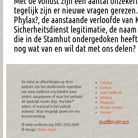
Met de vondst zijn een aantal onzeker
tegelijk zijn er nieuwe vragen gerezen
Phylax?, de aanstaande verloofde van 
Sicherheitsdienst legitimatie, de naam
die in de Stamhut ondergedoken heeft
nog wat van en wil dat met ons delen?
De tekst en afbeeldingen op deze
Colofon
website zijn het intellectuele eigendom
Koekies
van www.oudbruin.org behalve waar
Over Oudbruin
anders aangegeven of waar het verband
Sitemap
dit duidelijk maakt (bijv. YouTube™
Reageren
videos of material in het publiek
Nieuwe Iconen
domein). Waar mogelijk geven we een
Versies
bronvermelding.
© www.oudbruin.org 2002-2026 (WH)
© design:
Studio Karel