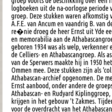
groep voorts de beschikking over een fr
logboeken uit de na-oorlogse periode 
groep. Deze stukken waren afkomstig
A.F.E. van Ancum en vaandrig B. van d
re�nie droeg de heer Ernst uit Yde e
en memorabilia aan de Athabascangroep
geboren 1934 was als welp, verkenner e
de Celliers- en Athabascangroep. Als as
van de Sperwers maakte hij in 1950 he
Ommen mee. Deze stukken zijn als 'coll
Athabascan-archief opgenomen. De me
Ernst aanbood, onder andere de groep
Athabascan- en Rudyard Kiplinggroep, 
krijgen in het gebouw 't Zakmes. Tijd
voor de overdracht van het Athabascan