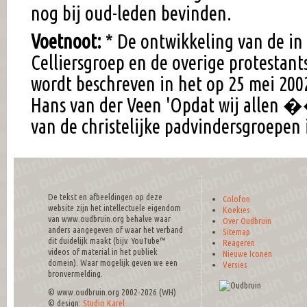
nog bij oud-leden bevinden.
Voetnoot:
* De ontwikkeling van de in
Celliersgroep en de overige protestan
wordt beschreven in het op 25 mei 20
Hans van der Veen 'Opdat wij allen �
van de christelijke padvindersgroepen 
De tekst en afbeeldingen op deze
Colofon
website zijn het intellectuele eigendom
Koekies
van www.oudbruin.org behalve waar
Over Oudbruin
anders aangegeven of waar het verband
Sitemap
dit duidelijk maakt (bijv. YouTube™
Reageren
videos of material in het publiek
Nieuwe Iconen
domein). Waar mogelijk geven we een
Versies
bronvermelding.
© www.oudbruin.org 2002-2026 (WH)
© design:
Studio Karel