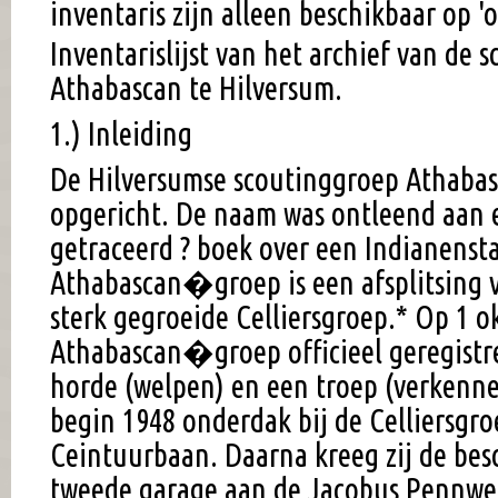
inventaris zijn alleen beschikbaar op '
Inventarislijst van het archief van de 
Athabascan te Hilversum.
1.) Inleiding
De Hilversumse scoutinggroep Athabas
opgericht. De naam was ontleend aan e
getraceerd ? boek over een Indianenst
Athabascan�groep is een afsplitsing 
sterk gegroeide Celliersgroep.* Op 1 
Athabascan�groep officieel geregistre
horde (welpen) en een troep (verkenne
begin 1948 onderdak bij de Celliersgr
Ceintuurbaan. Daarna kreeg zij de bes
tweede garage aan de Jacobus Pennweg