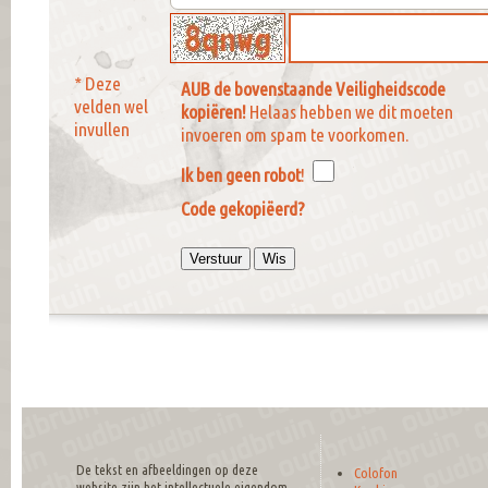
* Deze
AUB de bovenstaande Veiligheidscode
velden wel
kopiëren!
Helaas hebben we dit moeten
invullen
invoeren om spam te voorkomen.
Ik ben geen robot
!
Code gekopiëerd?
De tekst en afbeeldingen op deze
Colofon
website zijn het intellectuele eigendom