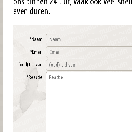
ons binnen 24 uur, vaak ook veel snel
even duren.
*Naam:
*Email:
(oud) Lid van:
*Reactie: