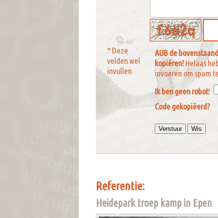
* Deze
AUB de bovenstaand
velden wel
kopiëren!
Helaas he
invullen
invoeren om spam t
Ik ben geen robot
!
Code gekopiëerd?
Referentie:
Heidepark troep kamp in Epen