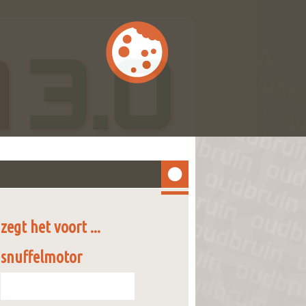
zegt het voort ...
snuffelmotor