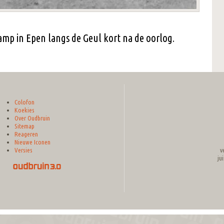
mp in Epen langs de Geul kort na de oorlog.
Colofon
Koekies
Over Oudbruin
Sitemap
Reageren
Nieuwe Iconen
v
Versies
ju