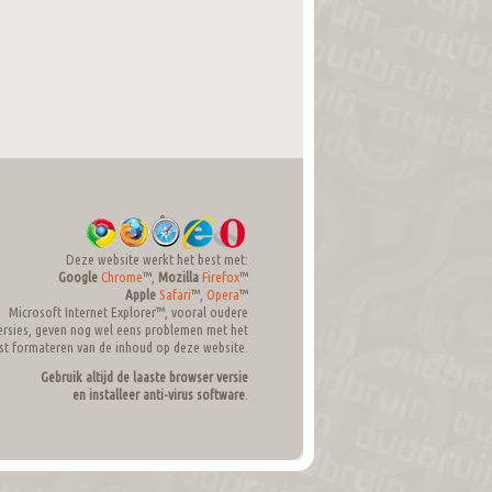
Deze website werkt het best met:
Google
Chrome
™,
Mozilla
Firefox
™
Apple
Safari
™,
Opera
™
Microsoft Internet Explorer™, vooral oudere
ersies, geven nog wel eens problemen met het
ist formateren van de inhoud op deze website.
Gebruik altijd de laaste browser versie
en installeer anti-virus software
.