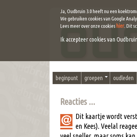
Ja, Oudbruin 3.0 heeft nu een koektrom
We gebruiken cookies van Google Analyt
hier
Lees meer over onze cookies
. Dit s
Ik accepteer cookies van Oudbruin (
beginpunt
groepen
oudleden
Reacties ...
Dit kaartje wordt ver
en Kees). Veelal reag
veel sneller, maar soms kan