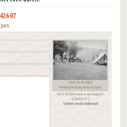
426-07
Epen
1945-XX-XX (HEI)
Heidepark troep kamp in Epen
Dit is de foto waar u op reageert.
(220426-07 )
Grotere versie onderaan!