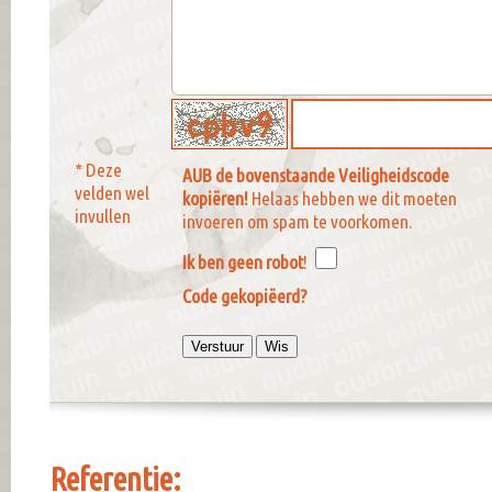
* Deze
AUB de bovenstaande Veiligheidscode
velden wel
kopiëren!
Helaas hebben we dit moeten
invullen
invoeren om spam te voorkomen.
Ik ben geen robot
!
Code gekopiëerd?
Referentie: