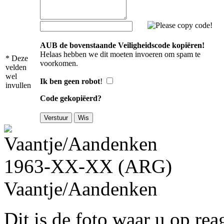
AUB de bovenstaande Veiligheidscode kopiëren!
Helaas hebben we dit moeten invoeren om spam te
* Deze
voorkomen.
velden
wel
Ik ben geen robot
!
invullen
Code gekopiëerd?
1963-XX-XX (ARG)
Vaantje/Aandenken
Dit is de foto waar u op rea