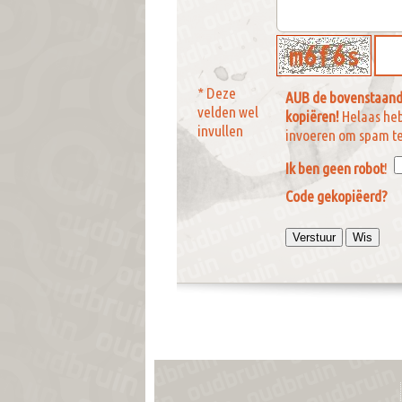
* Deze
AUB de bovenstaand
velden wel
kopiëren!
Helaas he
invullen
invoeren om spam t
Ik ben geen robot
!
Code gekopiëerd?