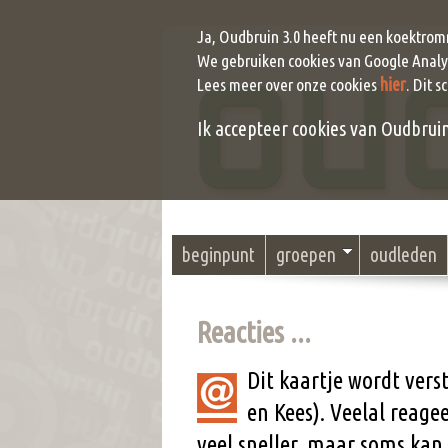
Ja, Oudbruin 3.0 heeft nu een koektrom
We gebruiken cookies van Google Analyt
hier
Lees meer over onze cookies
. Dit s
Ik accepteer cookies van Oudbruin (
beginpunt
groepen
oudleden
Reacties ...
Dit kaartje wordt ver
en Kees). Veelal reag
veel sneller, maar soms kan