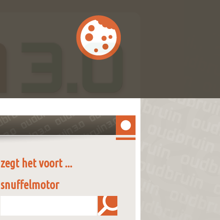
zegt het voort ...
snuffelmotor