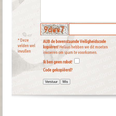
* Deze
AUB de bovenstaande Veiligheidscode
velden wel
kopiëren!
Helaas hebben we dit moeten
invullen
invoeren om spam te voorkomen.
Ik ben geen robot
!
Code gekopiëerd?