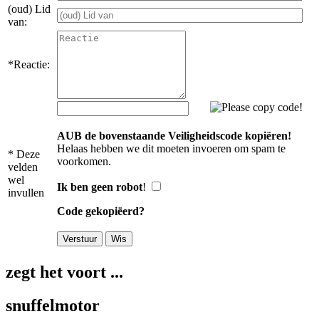
(oud) Lid
van:
*Reactie:
AUB de bovenstaande Veiligheidscode kopiëren!
Helaas hebben we dit moeten invoeren om spam te
* Deze
voorkomen.
velden
wel
Ik ben geen robot
!
invullen
Code gekopiëerd?
zegt het voort ...
snuffelmotor