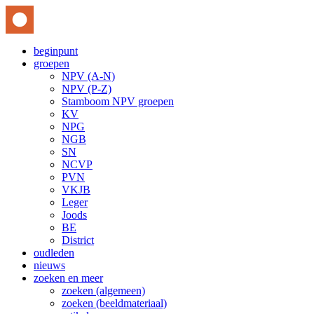
beginpunt
groepen
NPV (A-N)
NPV (P-Z)
Stamboom NPV groepen
KV
NPG
NGB
SN
NCVP
PVN
VKJB
Leger
Joods
BE
District
oudleden
nieuws
zoeken en meer
zoeken (algemeen)
zoeken (beeldmateriaal)