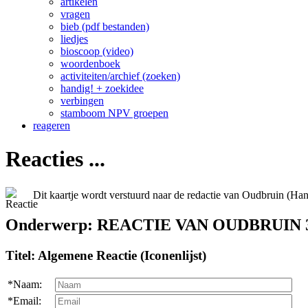
artikelen
vragen
bieb (pdf bestanden)
liedjes
bioscoop (video)
woordenboek
activiteiten/archief (zoeken)
handig! + zoekidee
verbingen
stamboom NPV groepen
reageren
Reacties ...
Dit kaartje wordt verstuurd naar de redactie van Oudbruin (Ha
Onderwerp: REACTIE VAN OUDBRUIN 3
Titel: Algemene Reactie (Iconenlijst)
*Naam:
*Email: