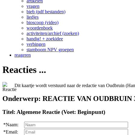
artikelen
vragen
bieb (pdf bestanden)
liedjes
bioscoop (video)
woordenboek
activiteiten/archief (zoeken)
handig! + zoekidee
verbingen
stamboom NPV groepen
reageren
Reacties ...
Dit kaartje wordt verstuurd naar de redactie van Oudbruin (Ha
Onderwerp: REACTIE VAN OUDBRUIN 3
Titel: Algemene Reactie (Voet: Beginpunt)
*Naam:
*Email: