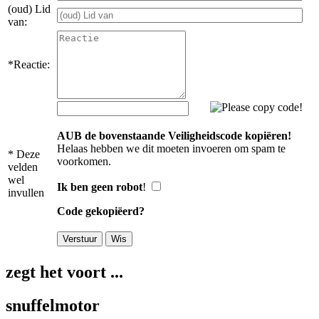
(oud) Lid
van:
*Reactie:
AUB de bovenstaande Veiligheidscode kopiëren!
Helaas hebben we dit moeten invoeren om spam te
* Deze
voorkomen.
velden
wel
Ik ben geen robot
!
invullen
Code gekopiëerd?
zegt het voort ...
snuffelmotor