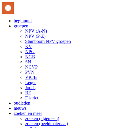
beginpunt
groepen
NPV (A-N)
NPV (P-Z)
Stamboom NPV groepen
KV
NPG
NGB
SN
NCVP
PVN
VKJB
Leger
Joods
BE
District
oudleden
nieuws
zoeken en meer
zoeken (algemeen)
zoeken (beeldmateriaal)