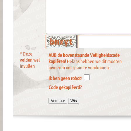
* Deze
AUB de bovenstaande Veiligheidscode
velden wel
kopiëren!
Helaas hebben we dit moeten
invullen
invoeren om spam te voorkomen.
Ik ben geen robot
!
Code gekopiëerd?