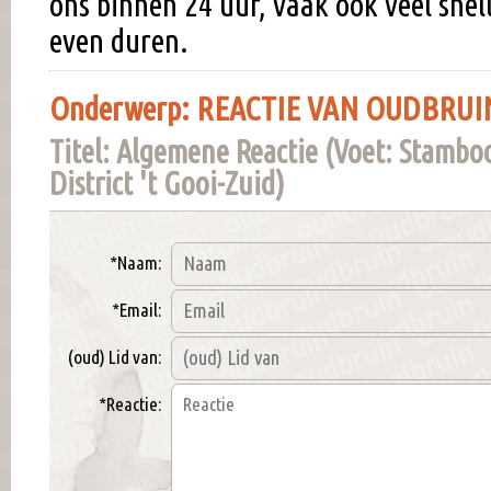
ons binnen 24 uur, vaak ook veel snel
even duren.
Onderwerp: REACTIE VAN OUDBRUIN
Titel: Algemene Reactie (Voet: Stam
District 't Gooi-Zuid)
*Naam:
*Email:
(oud) Lid van:
*Reactie: