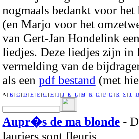
nogmaals bedankt voor het 
(en Marjo voor het omzetwe
van Gert-Jan Hondelink een
liedjes. Deze liedjes zijn
vermelding van de bijdrager
als een
pdf bestand
(met hie
A |
B
|
C
|
D
|
E
|
F
|
G
|
H
|
I
|
J
|
K
|
L
|
M
|
N
|
O
|
P
|
Q
|
R
|
S
|
T
|
Aupr�s de ma blonde
- D
lauriers sont fleuris ...