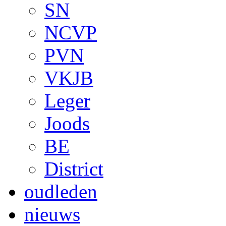
SN
NCVP
PVN
VKJB
Leger
Joods
BE
District
oudleden
nieuws