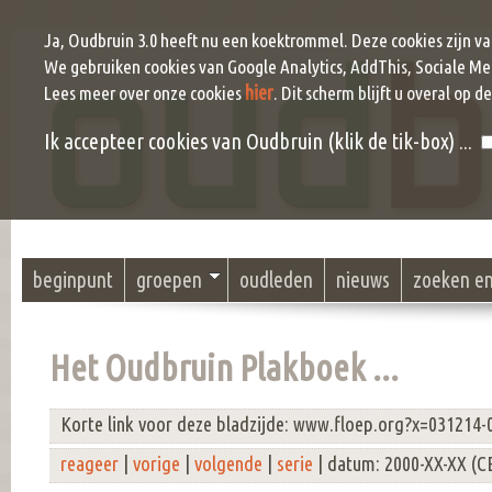
Ja, Oudbruin 3.0 heeft nu een koektrommel. Deze cookies zijn v
We gebruiken cookies van Google Analytics, AddThis, Sociale Me
hier
Lees meer over onze cookies
. Dit scherm blijft u overal op d
Ik accepteer cookies van Oudbruin (klik de tik-box) ...
beginpunt
groepen
oudleden
nieuws
zoeken e
Het Oudbruin Plakboek ...
Korte link voor deze bladzijde: www.floep.org?x=031214-
reageer
|
vorige
|
volgende
|
serie
| datum: 2000-XX-XX (C