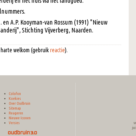
rderij en het huis via het landgoed.
elnummers.
H. en A.P. Kooyman-van Rossum (1991) "Nieuw
anderij", Stichting Vijverberg, Naarden.
an harte welkom (gebruik
reactie
).
Colofon
Koekies
Over Oudbruin
Sitemap
Reageren
Nieuwe Iconen
v
Versies
ju