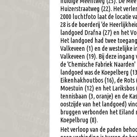
huidige Meentweg (25). De Meen
Huizerstraatweg (22). Het verle
2000 luchtfoto laat de locatie 
28 is de boerderij 'de Heerlijkh
landgoed Drafna (27) en het Vog
Het landgoed had twee toegangs
Valkeveen (1) en de westelijke 
Valkeveen (19). Bij deze ingang 
de 'Chemische Fabriek Naarden'
landgoed was de Koepelberg (13)
Eikenhakhoutbos (16), de Rots (
Moestuin (12) en het Lariksbos (
tennisbaan (3, oranje) en de Ka
oostzijde van het landgoed) vin
bruggen verbonden het Eiland 
Koepelbrug (8).
Het verloop van de paden behoort 