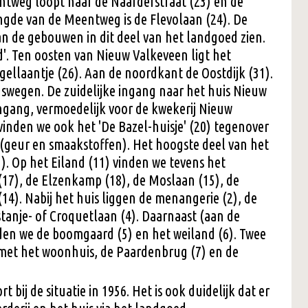
tweg loopt naar de Naarderstraat (23) en de
ngde van de Meentweg is de Flevolaan (24). De
van de gebouwen in dit deel van het landgoed zien.
eid'. Ten oosten van Nieuw Valkeveen ligt het
ellaantje (26). Aan de noordkant de Oostdijk (31).
wegen. De zuidelijke ingang naar het huis Nieuw
ingang, vermoedelijk voor de kwekerij Nieuw
vinden we ook het 'De Bazel-huisje' (20) tegenover
 (geur en smaakstoffen). Het hoogste deel van het
. Op het Eiland (11) vinden we tevens het
17), de Elzenkamp (18), de Moslaan (15), de
14). Nabij het huis liggen de menangerie (2), de
stanje- of Croquetlaan (4). Daarnaast (aan de
den we de boomgaard (5) en het weiland (6). Twee
met het woonhuis, de Paardenbrug (7) en de
bij de situatie in 1956. Het is ook duidelijk dat er