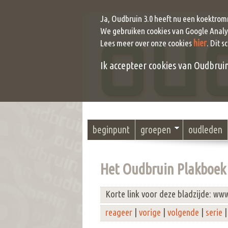
Ja, Oudbruin 3.0 heeft nu een koektrom
We gebruiken cookies van Google Analyt
hier
Lees meer over onze cookies
. Dit s
Ik accepteer cookies van Oudbruin (
beginpunt
groepen
oudleden
Het Oudbruin Plakboek 
Korte link voor deze bladzijde: ww
reageer
|
vorige
|
volgende
|
serie
|