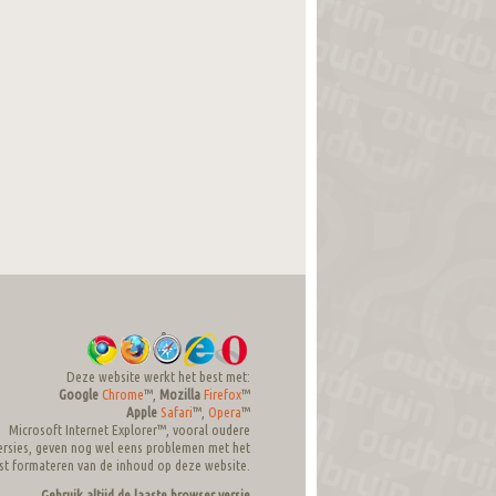
Deze website werkt het best met:
Google
Chrome
™,
Mozilla
Firefox
™
Apple
Safari
™,
Opera
™
Microsoft Internet Explorer™, vooral oudere
ersies, geven nog wel eens problemen met het
ist formateren van de inhoud op deze website.
Gebruik altijd de laaste browser versie