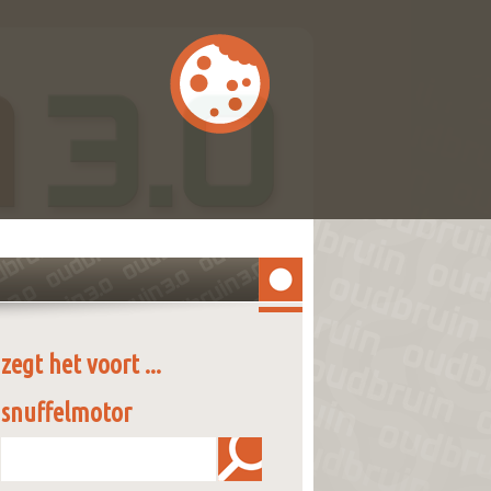
zegt het voort ...
snuffelmotor