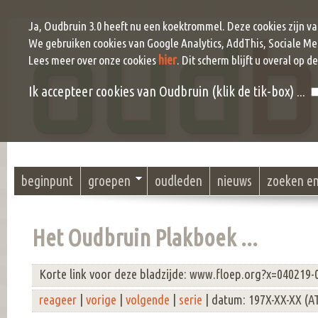
Ja, Oudbruin 3.0 heeft nu een koektrommel. Deze cookies zijn v
We gebruiken cookies van Google Analytics, AddThis, Sociale Me
hier
Lees meer over onze cookies
. Dit scherm blijft u overal op d
Ik accepteer cookies van Oudbruin (klik de tik-box) ...
beginpunt
groepen
oudleden
nieuws
zoeken e
Het Oudbruin Plakboek ...
Korte link voor deze bladzijde: www.floep.org?x=040219-
reageer
|
vorige
|
volgende
|
serie
| datum: 197X-XX-XX (A