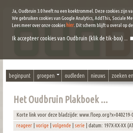
Ja, Oudbruin 3.0 heeft nu een koektrommel. Deze cookies zijn v
We gebruiken cookies van Google Analytics, AddThis, Sociale Me
hier
Lees meer over onze cookies
. Dit scherm blijft u overal op d
Ik accepteer cookies van Oudbruin (klik de tik-box) ...
beginpunt
groepen
oudleden
nieuws
zoeken e
Het Oudbruin Plakboek ...
Korte link voor deze bladzijde: www.floep.org?x=040219-
reageer
|
vorige
|
volgende
|
serie
| datum: 197X-XX-XX (A