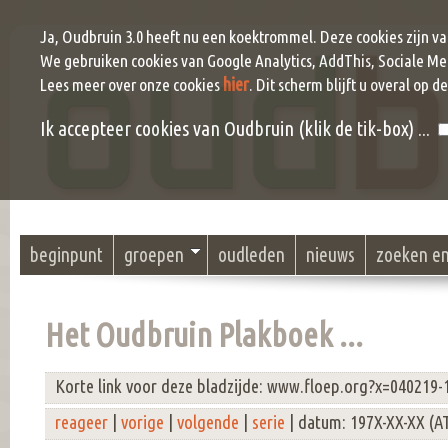
Ja, Oudbruin 3.0 heeft nu een koektrommel. Deze cookies zijn v
We gebruiken cookies van Google Analytics, AddThis, Sociale Me
hier
Lees meer over onze cookies
. Dit scherm blijft u overal op d
Ik accepteer cookies van Oudbruin (klik de tik-box) ...
beginpunt
groepen
oudleden
nieuws
zoeken e
Het Oudbruin Plakboek ...
Korte link voor deze bladzijde: www.floep.org?x=040219-
reageer
|
vorige
|
volgende
|
serie
| datum: 197X-XX-XX (A