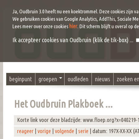
Ja, Oudbruin 3.0 heeft nu een koektrommel. Deze cookies zijn v
We gebruiken cookies van Google Analytics, AddThis, Sociale Me
hier
Lees meer over onze cookies
. Dit scherm blijft u overal op d
Ik accepteer cookies van Oudbruin (klik de tik-box) ...
beginpunt
groepen
oudleden
nieuws
zoeken e
Het Oudbruin Plakboek ...
Korte link voor deze bladzijde: www.floep.org?x=040219-
reageer
|
vorige
|
volgende
|
serie
| datum: 197X-XX-XX (A