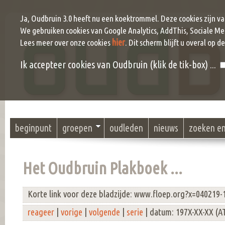
Ja, Oudbruin 3.0 heeft nu een koektrommel. Deze cookies zijn v
We gebruiken cookies van Google Analytics, AddThis, Sociale Me
hier
Lees meer over onze cookies
. Dit scherm blijft u overal op d
Ik accepteer cookies van Oudbruin (klik de tik-box) ...
beginpunt
groepen
oudleden
nieuws
zoeken e
Het Oudbruin Plakboek ...
Korte link voor deze bladzijde: www.floep.org?x=040219-
reageer
|
vorige
|
volgende
|
serie
| datum: 197X-XX-XX (A