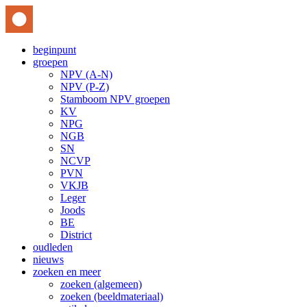
beginpunt
groepen
NPV (A-N)
NPV (P-Z)
Stamboom NPV groepen
KV
NPG
NGB
SN
NCVP
PVN
VKJB
Leger
Joods
BE
District
oudleden
nieuws
zoeken en meer
zoeken (algemeen)
zoeken (beeldmateriaal)