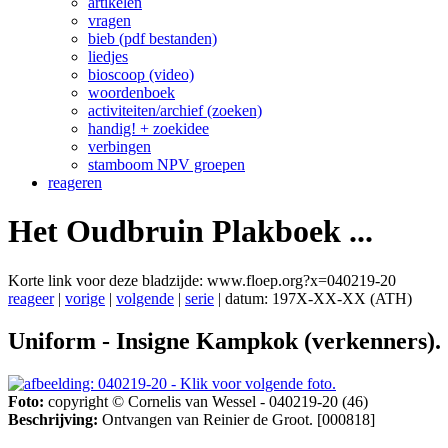
artikelen
vragen
bieb (pdf bestanden)
liedjes
bioscoop (video)
woordenboek
activiteiten/archief (zoeken)
handig! + zoekidee
verbingen
stamboom NPV groepen
reageren
Het Oudbruin Plakboek ...
Korte link voor deze bladzijde: www.floep.org?x=040219-20
reageer
|
vorige
|
volgende
|
serie
| datum: 197X-XX-XX (ATH)
Uniform - Insigne Kampkok (verkenners).
Foto:
copyright © Cornelis van Wessel - 040219-20 (46)
Beschrijving:
Ontvangen van Reinier de Groot. [000818]