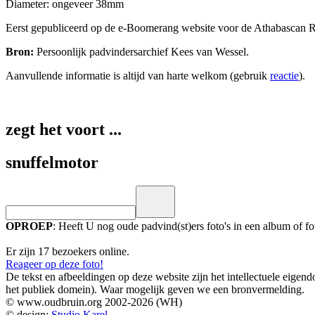
Diameter: ongeveer 38mm
Eerst gepubliceerd op de e-Boomerang website voor de Athabascan R
Bron:
Persoonlijk padvindersarchief Kees van Wessel.
Aanvullende informatie is altijd van harte welkom (gebruik
reactie
).
zegt het voort ...
snuffelmotor
OPROEP
: Heeft U nog oude padvind(st)ers foto's in een album of 
Er zijn 17 bezoekers online.
Reageer op deze foto!
De tekst en afbeeldingen op deze website zijn het intellectuele eig
het publiek domein). Waar mogelijk geven we een bronvermelding.
© www.oudbruin.org 2002-2026 (WH)
© design:
Studio Karel