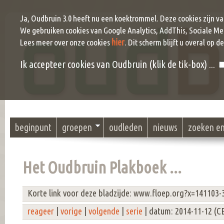
Ja, Oudbruin 3.0 heeft nu een koektrommel. Deze cookies zijn v
We gebruiken cookies van Google Analytics, AddThis, Sociale Me
hier
Lees meer over onze cookies
. Dit scherm blijft u overal op d
Ik accepteer cookies van Oudbruin (klik de tik-box) ...
beginpunt
groepen
oudleden
nieuws
zoeken e
Het Oudbruin Plakboek ...
Korte link voor deze bladzijde: www.floep.org?x=141103-
reageer
|
vorige
|
volgende
|
serie
| datum: 2014-11-12 (C