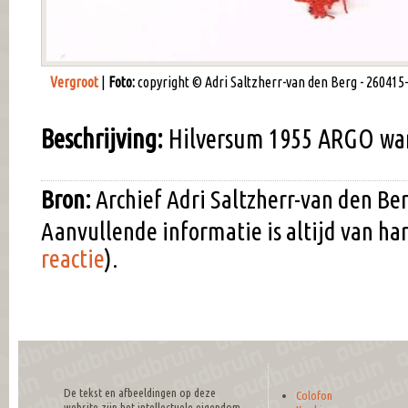
Vergroot
|
Foto:
copyright © Adri Saltzherr-van den Berg - 260415-
Beschrijving:
Hilversum 1955 ARGO wa
Bron:
Archief Adri Saltzherr-van den Be
Aanvullende informatie is altijd van h
reactie
).
De tekst en afbeeldingen op deze
Colofon
website zijn het intellectuele eigendom