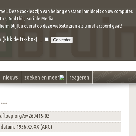
mel. Deze cookies zijn van belang en staan inmiddels op uw computer.
ics, AddThis, Sociale Media.
cherm blijft u overal op deze website zien als u niet accoord gaat!
klik de tik-box) ...
nieuws
zoeken en meer
reageren
...
w.floep.org?x=260415-02
 datum: 1956-XX-XX (ARG)