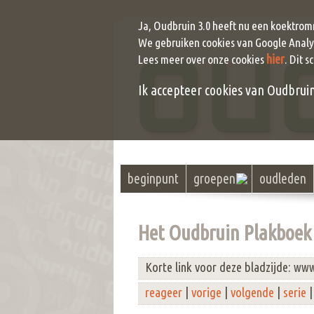
Ja, Oudbruin 3.0 heeft nu een koektrom
We gebruiken cookies van Google Analyt
hier
Lees meer over onze cookies
. Dit s
Ik accepteer cookies van Oudbruin (
beginpunt
groepen
oudleden
Het Oudbruin Plakboek 
Korte link voor deze bladzijde: ww
reageer
|
vorige
|
volgende
|
serie
|