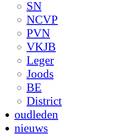
SN
NCVP
PVN
VKJB
Leger
Joods
BE
District
oudleden
nieuws