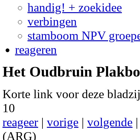
handig! + zoekidee
verbingen
stamboom NPV groep
reageren
Het Oudbruin Plakboe
Korte link voor deze bladz
10
reageer
|
vorige
|
volgende
(ARG)