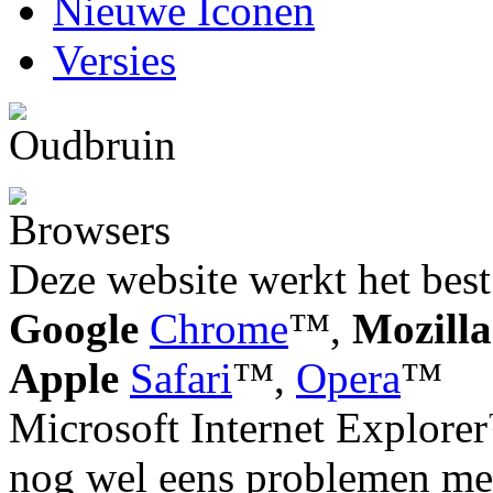
Nieuwe Iconen
Versies
Deze website werkt het best
Google
Chrome
™,
Mozilla
Apple
Safari
™,
Opera
™
Microsoft Internet Explorer
nog wel eens problemen met