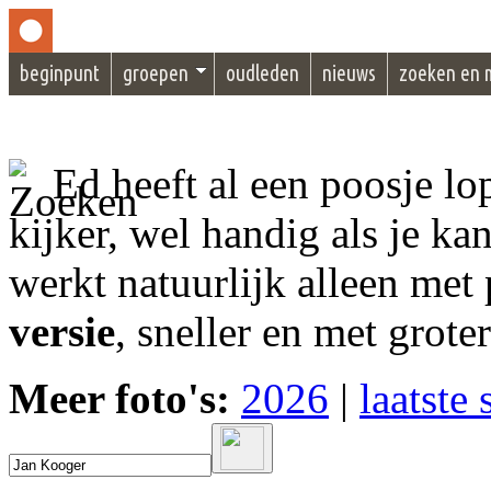
beginpunt
groepen
oudleden
nieuws
zoeken en 
Ed heeft al een poosje l
kijker, wel handig als je ka
werkt natuurlijk alleen met 
versie
, sneller en met grote
Meer foto's:
2026
|
laatste 