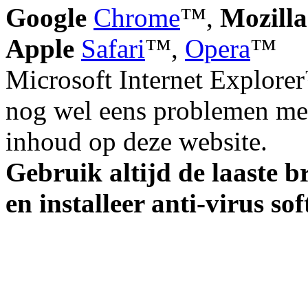
Google
Chrome
™,
Mozilla
Apple
Safari
™,
Opera
™
Microsoft Internet Explorer
nog wel eens problemen met
inhoud op deze website.
Gebruik altijd de laaste b
en installeer anti-virus so