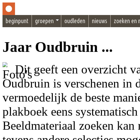
beginpunt
groepen
oudleden
nieuws
zoeken en 
Jaar Oudbruin ...
Dit geeft een overzicht v
Oudbruin is verschenen in d
vermoedelijk de beste manier
plakboek eens systematisch 
Beeldmateriaal zoeken kan
tevens andere selecties moge