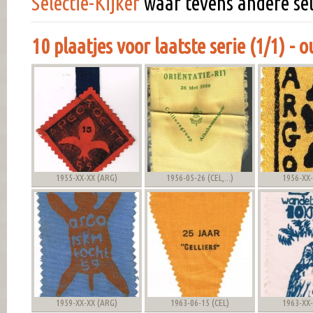
Selectie-Kijker
waar tevens andere sele
10 plaatjes voor laatste serie (1/1) -
1955-XX-XX (ARG)
1956-05-26 (CEL,...)
1956-XX-
1959-XX-XX (ARG)
1963-06-15 (CEL)
1963-XX-