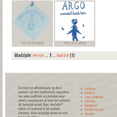
1965-XX-XX (ARG)
1966-10-15 (ARG)
Bladzijde:
eerste
...
1
...
laatste
(1)
De tekst en afbeeldingen op deze
Colofon
website zijn het intellectuele eigendom
Koekies
van www.oudbruin.org behalve waar
Over Oudbruin
anders aangegeven of waar het verband
Sitemap
dit duidelijk maakt (bijv. YouTube™
Reageren
videos of material in het publiek
Nieuwe Iconen
domein). Waar mogelijk geven we een
Versies