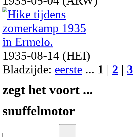
1935-05-04 (ARW)
1935-08-14 (HEI)
Bladzijde:
eerste
...
1
|
2
|
3
zegt het voort ...
snuffelmotor