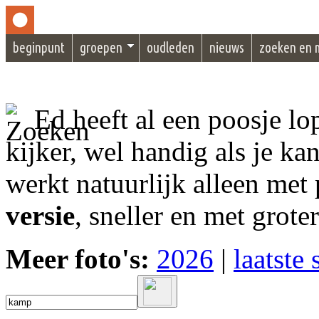
beginpunt
groepen
oudleden
nieuws
zoeken en 
Ed heeft al een poosje l
kijker, wel handig als je ka
werkt natuurlijk alleen met 
versie
, sneller en met grote
Meer foto's:
2026
|
laatste 