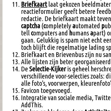
Briefkaart
laat gekozen beeldmateri
reactieformulier geeft betere feedb
redactie. De briefkaart maakt teve
captcha
(
c
ompletely
a
utomated
p
ub
tell
c
omputers and
h
umans
a
part) 
gaan. Gelukkig is spam niet echt e
toch blijft die regelmatige lading s
Briefkaart en Brievenbus zijn nu s
Alle lijsten zijn beter georganiseerd
De
Selectie-Kijker
is geheel herschr
verschillende voor-selecties zoals: dit
alle foto's, voorwerpen, kleurenfoto'
Favicon toegevoegd.
Integratie van sociale media, Twitt
AddThis.