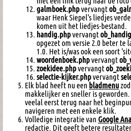
met een link terug naar de foto
galmboek.php
vervangt
ob_gal
waar Henk Siepel's liedjes verd
komen uit het liedjes-bestand.
handig.php
vervangt
ob_handi
opgezet om versie 2.0 beter te l
1.0. Het is/was ook een soort 'si
woordenboek.php
vervangt
ob_
zoekidee.php
vervangt
ob_zoek
selectie-kijker.php
vervangt
sel
Elk blad heeft nu een
bladmenu
zod
makkelijker en sneller is geworden
veelal eerst terug naar het beginpun
navigeren met een enkele klik.
Volledige integratie van
Google Ana
redactie. Dit geeft betere resultat