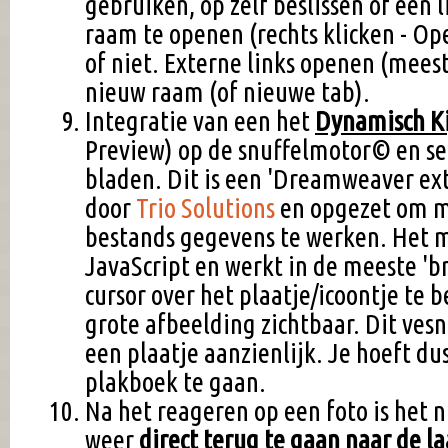
gebruiken, op zelf beslissen of een 
raam te openen (rechts klicken - Op
of niet. Externe links openen (meest
nieuw raam (of nieuwe tab).
Integratie van een het
Dynamisch K
Preview) op de snuffelmotor© en sel
bladen. Dit is een 'Dreamweaver ex
door
Trio Solutions
en opgezet om 
bestands gegevens te werken. Het 
JavaScript en werkt in de meeste 'b
cursor over het plaatje/icoontje te
grote afbeelding zichtbaar. Dit ves
een plaatje aanzienlijk. Je hoeft dus
plakboek te gaan.
Na het reageren op een foto is het 
weer
direct terug te gaan naar de la