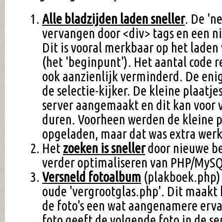
Alle bladzijden laden sneller
. De 'ne
vervangen door <div> tags en een nie
Dit is vooral merkbaar op het lade
(het 'beginpunt'). Het aantal code r
ook aanzienlijk verminderd. De enig
de selectie-kijker. De kleine plaatj
server aangemaakt en dit kan voor v
duren. Voorheen werden de kleine p
opgeladen, maar dat was extra werk
Het
zoeken is sneller
door nieuwe be
verder optimaliseren van PHP/MySQL
Versneld fotoalbum
(plakboek.php) 
oude 'vergrootglas.php'. Dit maakt
de foto's een wat aangenamere ervar
foto geeft de volgende foto in de se