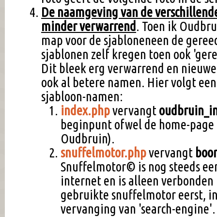
De naamgeving van de verschillende
minder verwarrend
. Toen ik Oudbr
map voor de sjabloneneen de gereed
sjablonen zelf kregen toen ook 'ge
Dit bleek erg verwarrend en nieuw
ook al betere namen. Hier volgt een
sjabloon-namen:
index.php
vervangt
oudbruin_i
beginpunt ofwel de home-page (
Oudbruin).
snuffelmotor.php
vervangt
boo
Snuffelmotor© is nog steeds ee
internet en is alleen verbonden
gebruikte snuffelmotor eerst, in
vervanging van 'search-engine'. 