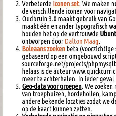
Verbeterde
iconen set
. We maken nu
de verschillende iconen voor navigat
Oudbruin 3.0 maakt gebruik van Goo
maakt één en ander typografisch wa
houden het op de vertrouwde
Ubunt
ontworpen door
Dalton Maag
.
Boleaans zoeken
beta (voorzichtige s
gebaseerd op een omgebouwd scrip
sourceforge.net/projects/phpmysql
helaas is de auteur www.quickcurri
meer te achterhalen. In ieder geval
Geo-data voor groepen
. We zoeken n
van troephuizen, hordehollen, kamp
andere bekende locaties zodat we d
op de kaart kunnen zetten.