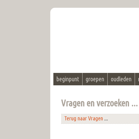
beginpunt
groepen
oudleden
Vragen en verzoeken ...
Terug naar Vragen
...