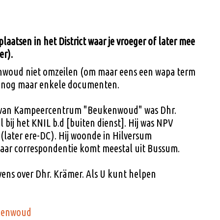
aatsen in het District waar je vroeger of later mee
er).
woud niet omzeilen (om maar eens een wapa term
en nog maar enkele documenten.
g van Kampeercentrum "Beukenwoud" was Dhr.
 bij het KNIL b.d [buiten dienst]. Hij was NPV
i (later ere-DC). Hij woonde in Hilversum
aar correspondentie komt meestal uit Bussum.
vens over Dhr. Krämer. Als U kunt helpen
ukenwoud