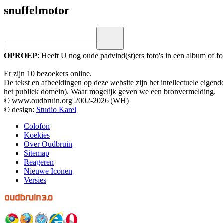
snuffelmotor
OPROEP
: Heeft U nog oude padvind(st)ers foto's in een album of 
Er zijn 10 bezoekers online.
De tekst en afbeeldingen op deze website zijn het intellectuele eig
het publiek domein). Waar mogelijk geven we een bronvermelding.
© www.oudbruin.org 2002-2026 (WH)
© design:
Studio Karel
Colofon
Koekies
Over Oudbruin
Sitemap
Reageren
Nieuwe Iconen
Versies