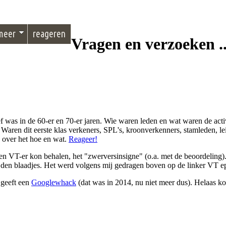
meer
reageren
Vragen en verzoeken ..
ef was in de 60-er en 70-er jaren. Wie waren leden en wat waren de acti
 Waren dit eerste klas verkeners, SPL's, kroonverkenners, stamleden, lei
 over het hoe en wat.
Reageer!
en VT-er kon behalen, het "zwerversinsigne" (o.a. met de beoordeling).
ijden blaadjes. Het werd volgens mij gedragen boven op de linker VT 
geeft een
Googlewhack
(dat was in 2014, nu niet meer dus). Helaas ko