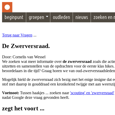
beginpunt
groepen
oudleden
nieuws
zoeken en 
Terug naar Vragen
...
De Zwerversraad.
Door: Cornelis van Wessel
We zoeken wat meer informatie over
de zwerversraad
zoals die acti
uitzetten en samenstellen van de opdrachten voor de eerste klas hikes.
beoordelaars in die tijd? Graag horen we van oud-zwerversraadsleden
Mogelijk hield de zwerversraad zich bezig met het enige insigne dat e
stof met daarop in gouddraad een kronkelend twijgje met aan weersz
Voetnoot:
Tussen haakjes ... zoeken naar
'scouting' en 'zwerversraad'
nadat Google deze vraag gevonden heeft.
zegt het voort ...